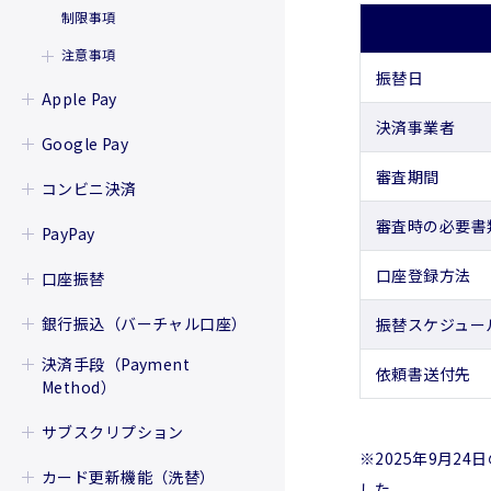
を実行する場合
制限事項
の注意事項
取引状態一覧
決済の都度カード情報を入
力して決済する場合
注意事項
取引状態遷移
fincodeに登録したカード
振替日
キャンセルについて
を指定して、カード情報の
Apple Pay
入力無く決済する場合
決済事業者
金額変更について
Apple Payとは
Google Pay
応用：3Dセキュア認証あ
りのカード決済をフルスク
Apple Payを組み込む準備
審査期間
Google Payとは
ラッチで実装する場合
コンビニ決済
Apple Payを組み込む準備を
決済処理を実行する
3Dセキュア2.0サーバーか
Google Payを組み込む準備
始める
審査時の必要書
コンビニ決済とは
PayPay
らのコールバック
A. Webサイト上で決済用のト
運用例
Google Payを本番環境で利用
決済処理を実行する
ークンを取得する
決済処理を実行する
fincodeにカード情報を登
するための設定
PayPayとは
口座登録方法
口座振替
(JavaScript)
録するときに3Dセキュア
決済の状態を参照する
仮売上/実売上運用
A. Webサイト上で決済用のト
運用例
決済の状態を参照する
決済実行APIを使用
認証をする場合
ークンを取得する
決済処理を実行する
B.
口座振替とは
銀行振込（バーチャル口座）
レギュレーションと注意事項
即時売上運用
取引状態一覧
振替スケジュー
(JavaScript)
決済の状態を参照する
仮売上/実売上運用
iOS/iPadOS/watchOS/macOS
レギュレーションと注意事項
決済実行JSを使用
取引状態一覧
運用例
決済実行APIを使用
上で決済用のトークンを取得
口座登録をする
レギュレーションガイドライ
B. Androidアプリ上で決済用
制限事項
取引状態遷移
銀行振込（バーチャル口座）とは
決済手段（Payment
レギュレーションと注意事項
即時売上運用
取引状態一覧
レギュレーションガイドライ
する (Swift)
依頼書送付先
ン
制限事項
取引状態遷移
のトークンを取得する
決済の状態を参照する
決済実行JSを使用
仮売上/実売上運用
Method）
ン
決済処理を実行する
Web登録
（Kotlin)
決済処理を実行する
レギュレーションガイドライ
制限事項
取引状態遷移
決済実行APIを使用
注意事項
決済手段（Payment Method）と
ン
制限事項
即時売上運用
取引状態一覧
注意事項
決済の状態を参照する
依頼書登録
決済実行APIを使用
サブスクリプション
決済実行APIを使用
決済の状態を参照する
決済実行APIを使用
は
決済実行JSを使用
注意事項
※2025年9月2
取引状態遷移
口座振替年間スケジュール
決済実行JSを使用
取引状態一覧
サブスクリプションとは
決済実行JSを使用
制限事項
決済実行JSを使用
取引状態一覧
カード更新機能（洗替）
決済手段の状態を参照する
した。