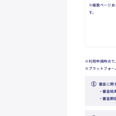
※複数ページあ
す。
※利用申請時点で
※プラットフォー
審査に関
・審査結
・審査期