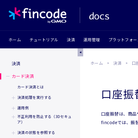
ホーム
チュートリアル
決済
運用管理
プラットフォー
ホーム
決済
口
決済
カード決済
カード決済とは
口座振
決済処理を実行する
購入者にカード情報を入力し
運用例
てもらう場合
口座振替は、商品
不正利用を防止する（3Dセキュ
即時売上運用
顧客にカード情報を登録する
ア）
fincodeでは
場合
仮売上/実売上運用
3Dセキュア2.0認証を使用す
決済の状態を参照する
登録したカードを用いて決済
る
デビット・プリペイドタイプ