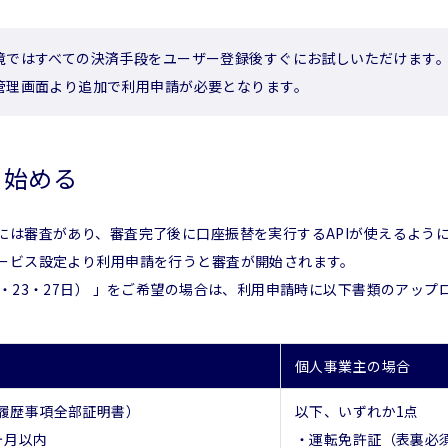
境ではすべての決済手段をユーザー登録後すぐにお試しいただけます。
管理画面より追加で利用申請が必要となります。
を始める
には審査があり、審査完了後に口座振替を実行するAPIが使えるよう
ービス設定より利用申請を行うと審査が開始されます。
6・23・27日） 」をご希望の場合は、利用申請時に以下書類のアッ
個人事業主の場合
履歴事項全部証明書）
以下、いずれか1点
ヶ月以内
・運転免許証（表裏必