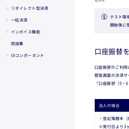
制限事項
振替結果を確認する
取引状態遷移
サブスクリプションを管理する
利用可能な決済手段
入金可能額設定
取引状態遷移
カード決済で決済手段APIを使う
カード更新機能（洗替）とは
リダイレクト型決済
利用可能な金融機関
注意事項
口座振替で決済手段APIを使う
カード更新を利用する
テスト環
リダイレクト型決済を実行する
一括決済
顧客に発行するバーチャル口座で
Webhook通知でカード更新の結
開始後に
リダイレクト型カード登録をする
決済手段APIを使う
果を受信する
一括決済（カード）
インボイス機能
一括決済（銀行振込（バーチャル
運用と注意事項
インボイス機能を利用する
用語集
口座））
口座振替
インボイスの状態を参照する
UIコンポーネント
逆算（税込金額からの入力）
UIコンポーネントで決済をする
口座振替のご利用
割引明細（マイナス行）
UIコンポーネントを作成して配置
管理画面の決済サ
する
インボイスの設定
「口座振替（5・
UIコンポーネントの情報を取得し
Webhook通知でインボイスによ
て決済する
る請求を追跡する
コーディングを始める
運用と注意事項
法人の場合
・登記簿謄本（
※発行日より3