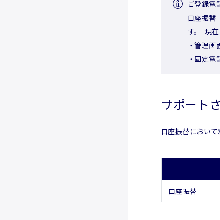
ご登録電
口座振替（
す。 現
・管理画
・固定電
サポート
口座振替において利
口座振替