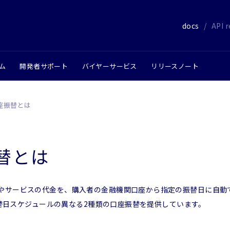
docs
/
API 
ム
開発者サポート
バイヤーサービス
リリースノート
座振替とは
替とは
やサービスの代金を、購入者の金融機関口座から指定の振替日に自動
、振替日スケジュールの異なる2種類の口座振替を提供しています。